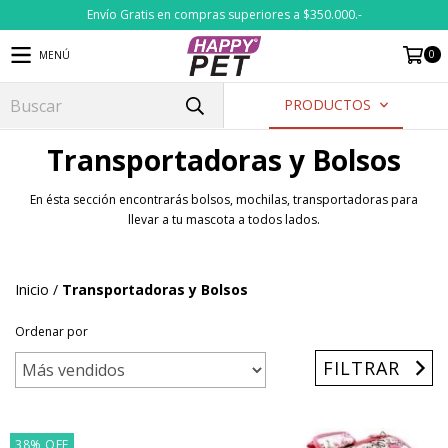
Envío Gratis en compras superiores a $350.000.-
0
MENÚ
PRODUCTOS
Transportadoras y Bolsos
En ésta sección encontrarás bolsos, mochilas, transportadoras para
llevar a tu mascota a todos lados.
Inicio
/
Transportadoras y Bolsos
Ordenar por
FILTRAR
38
%
OFF